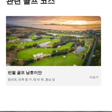
관련 골프 코스
호이안 쇼어스 골프 클럽
더보기
서산서이 마을, 꽝남성 두이쑤옌현